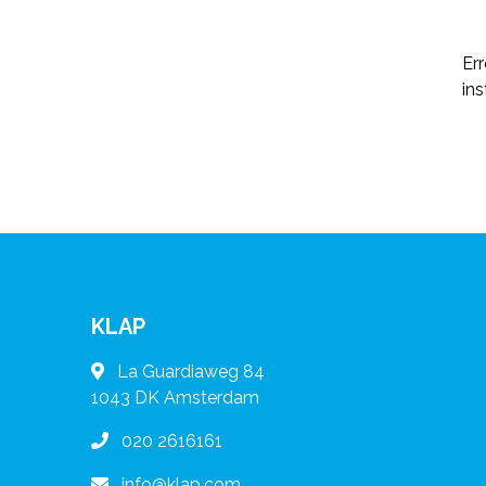
Er
ins
KLAP
La Guardiaweg 84
1043 DK
Amsterdam
020 2616161
info@klap.com