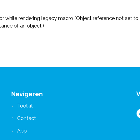
ror while rendering legacy macro (Object reference not set to
tance of an object.)
Navigeren
V
Toolkit
Contact
App